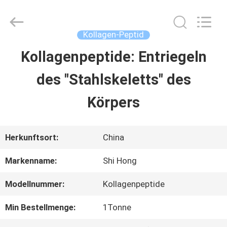
2026
Sichuan
Shihong
Technology
Kollagen-Peptid
Co.,Ltd.
All
Kollagenpeptide: Entriegeln
HAUS
Rights
Reserved.
des "Stahlskeletts" des
PRODUKTE
Körpers
VIDEOS
Herkunftsort:
China
Markenname:
Shi Hong
ÜBER
Modellnummer:
Kollagenpeptide
UNS
Min Bestellmenge:
1Tonne