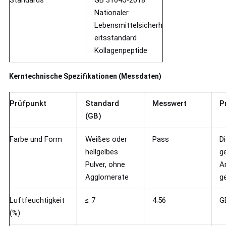
Standards
GB 31645-2018
Nationaler
Lebensmittelsicherh
eitsstandard
Kollagenpeptide
Kerntechnische Spezifikationen (Messdaten)
Prüfpunkt
Standard
Messwert
P
(GB)
Farbe und Form
Weißes oder
Pass
D
hellgelbes
g
Pulver, ohne
A
Agglomerate
ge
Luftfeuchtigkeit
≤ 7
4.56
G
(%)