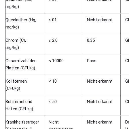
mg/kg)
Quecksilber (Hg,
≤ 01
Nicht erkannt
G
mg/kg)
Chrom (Cr,
≤ 2.0
0.35
G
mg/kg)
Gesamtzahl der
< 10000
Pass
G
Platten (CFU/g)
Koliformen
< 10
Nicht erkannt
G
(CFU/g)
Schimmel und
≤ 50
Nicht erkannt
G
Hefen (CFU/g)
Krankheitserreger
Nicht
Nicht erkannt
D