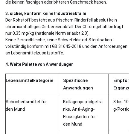
die keinen fischigen oder bitteren Geschmack haben.
3. sicher, konform keine Industrieabfälle
Der Rohstoff besteht aus frischem Rinderfell absolut kein
chromiumhaltiges Gerbereienabfall. Der Chromgehalt beträgt
nur 0,35 mg/kg (nationale Norm erlaubt 2,0).
Keine Peroxidbleiche, keine Schwefeldioxid-Sterilisation -
vollständig konform mit GB 31645-2018 und den Anforderungen
an Lebensmittelzusatzstoffe.
4. Weite Palette von Anwendungen
Lebensmittelkategorie
Spezifische
Empfohle
Anwendungen
Ergänzun
Schönheitsmittel für
Kollagenpeptidgeträ
3 bis 10
den Mund
nke, Anti-Aging-
g/Portion
Flüssigkeiten für
den Mund