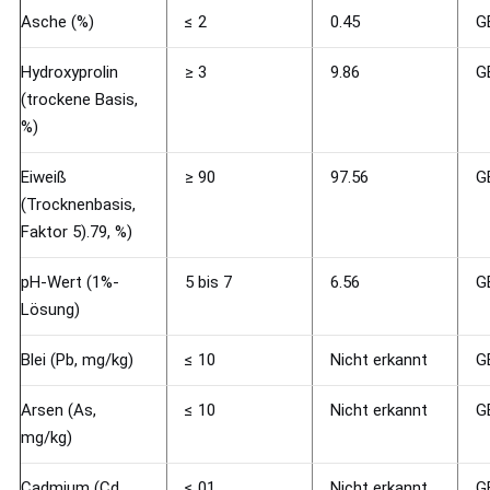
Asche (%)
≤ 2
0.45
G
Hydroxyprolin
≥ 3
9.86
G
(trockene Basis,
%)
Eiweiß
≥ 90
97.56
G
(Trocknenbasis,
Faktor 5).79, %)
pH-Wert (1%-
5 bis 7
6.56
G
Lösung)
Blei (Pb, mg/kg)
≤ 10
Nicht erkannt
G
Arsen (As,
≤ 10
Nicht erkannt
G
mg/kg)
Cadmium (Cd,
≤ 01
Nicht erkannt
G