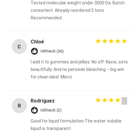
Tested molecular weight under 3000 Da. Batch
consistent. Already reordered 5 tons.
Recommended.
Chloé
C
Hilfreich (36)
I add it to gummies and jellies. No off-flavor, sets
beautifully. And no peroxide bleaching – big win
for clean label. Merci.
Rodríguez
R
Hilfreich (2)
Good for liquid formulation.The water-soluble
liquid is transparent.