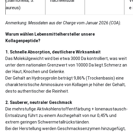
(Salmonella, S.
nachweisbar
V
aureus)
e
Anmerkung: Messdaten aus der Charge vom Januar 2026 (COA).
Warum wählen Lebensmittelhersteller unsere
Kollagenpeptide?
1. Schnelle Absorption, deutlichere Wirksamkeit
Das Molekülgewicht wird bei etwa 3000 Da kontrolliert, was weit
unter dem nationalen Grenzwert von 10000 Da liegt.Schmerz an
der Haut, Knochen und Gelenke.
Der Gehalt an Hydroxyprolin beträgt 9,86% (Trockenbasis) eine
charakteristische Aminosäure von Kollagen je höher der Gehalt,
desto authentischer die Reinheit.
2. Sauberer, neutraler Geschmack
Die mehrstufige Aktivkohlenstoffentfärbung + Ionenaustausch-
Entsalzung führt zu einem Aschegehalt von nur 0,45% und
extrem geringen Schwermetallrückständen.
Bei der Herstellung werden Geschmacksenzymen hinzugefügt,