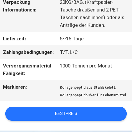
FABRIK-
Verpackung
20KG/BAG, (Kraftpapier-
Informationen:
Tasche draußen und 2 PET-
AUSFLUG
Taschen nach innen) oder als
Anträge der Kunden.
QUALITÄTSKONTROLLE
Lieferzeit:
5~15 Tage
Zahlungsbedingungen:
T/T, L/C
TRETEN
Versorgungsmaterial-
1000 Tonnen pro Monat
SIE
Fähigkeit:
MIT
Markieren:
,
Kollagenpeptid aus Stahlskelett
Kollagenpeptidpulver für Lebensmittel
UNS
IN
BESTPREIS
VERBINDUNG