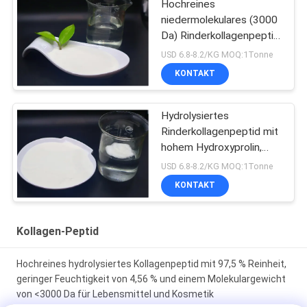
Hochreines
niedermolekulares (3000
Da) Rinderkollagenpeptid
mit 9,86 % Hydroxyprolin
USD 6.8-8.2/KG MOQ:1Tonne
für nutrazeutische und
KONTAKT
pharmazeutische
Anwendungen
Hydrolysiertes
Rinderkollagenpeptid mit
hohem Hydroxyprolin,
geringer Feuchtigkeit und
USD 6.8-8.2/KG MOQ:1Tonne
einem Molekülgewicht
KONTAKT
unter 3000 Da für
industrielle und
Lebensmittelanwendungen
Kollagen-Peptid
Hochreines hydrolysiertes Kollagenpeptid mit 97,5 % Reinheit,
geringer Feuchtigkeit von 4,56 % und einem Molekulargewicht
von <3000 Da für Lebensmittel und Kosmetik