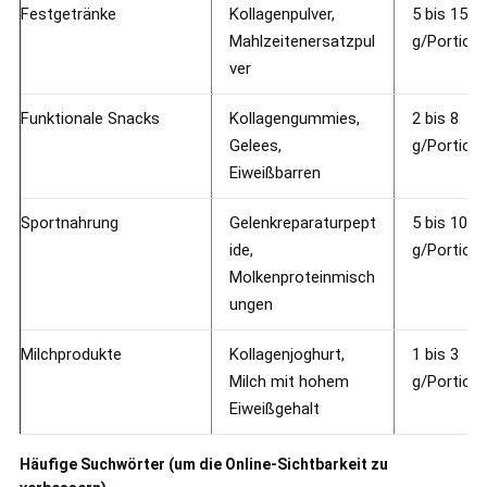
Festgetränke
Kollagenpulver,
5 bis 15
Mahlzeitenersatzpul
g/Portion
ver
Funktionale Snacks
Kollagengummies,
2 bis 8
Gelees,
g/Portion
Eiweißbarren
Sportnahrung
Gelenkreparaturpept
5 bis 10
ide,
g/Portion
Molkenproteinmisch
ungen
Milchprodukte
Kollagenjoghurt,
1 bis 3
Milch mit hohem
g/Portion
Eiweißgehalt
Häufige Suchwörter (um die Online-Sichtbarkeit zu