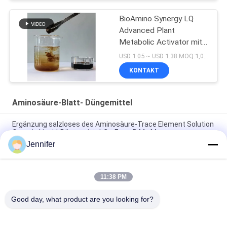
BioAmino Synergy LQ
Advanced Plant
Metabolic Activator mit
chelatierten
USD 1.05 ~ USD 1.38 MOQ:1,000 LITER
Mikronährstoffen und
KONTAKT
funktionellen
Aminosäuren
Aminosäure-Blatt- Düngemittel
Ergänzung salzloses des Aminosäure-Trace Element Solution
Organic Liquid-Düngemittel-Cu-Fezn-B Mo Mn
Jennifer
Transparentes flüssiges Aminosäure-Düngemittel mit dem
Kalziummagnesium-Chelieren
11:38 PM
Landwirtschaftliche Blatt- Düngemittel-Aminosäure-Chelate-
Kalziummagnesium-Flüssigkeit
Good day, what product are you looking for?
Beliebte Kategorien
Alle