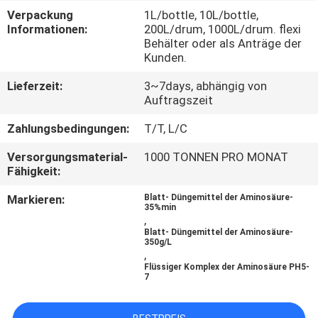
Verpackung
1L/bottle, 10L/bottle,
QUALITÄTSKONTROLLE
Informationen:
200L/drum, 1000L/drum. flexi
Behälter oder als Anträge der
Kunden.
TRETEN
Lieferzeit:
3~7days, abhängig von
SIE
Auftragszeit
MIT
Zahlungsbedingungen:
T/T, L/C
UNS
Versorgungsmaterial-
1000 TONNEN PRO MONAT
IN
Fähigkeit:
VERBINDUNG
Markieren:
Blatt- Düngemittel der Aminosäure-
35%min
,
Blatt- Düngemittel der Aminosäure-
FORDERN
350g/L
,
SIE EIN
Flüssiger Komplex der Aminosäure PH5-
7
ZITAT