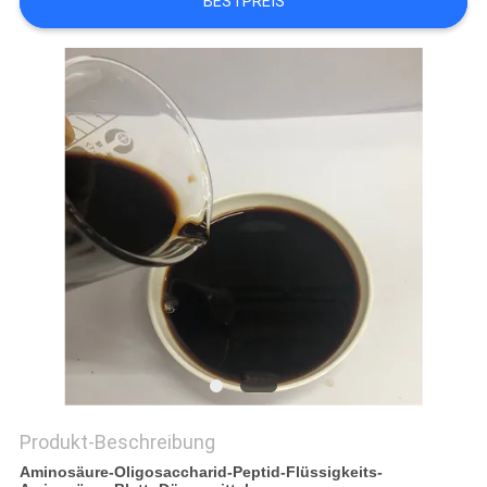
BESTPREIS
SITEMAP
DATENSCHUTZRICHTLINIE
Produkt-Beschreibung
Aminosäure-Oligosaccharid-Peptid-Flüssigkeits-