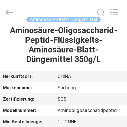
Sichuan
Shihong
Technology
Co.,Ltd.
All
Aminosäure-Blatt- Düngemittel
Rights
Reserved.
Aminosäure-Oligosaccharid-
HAUS
Peptid-Flüssigkeits-
PRODUKTE
Aminosäure-Blatt-
Düngemittel 350g/L
VIDEOS
Herkunftsort:
CHINA
ÜBER
Markenname:
Shi hong
UNS
Zertifizierung:
SGS
FABRIK-
Modellnummer:
Aminooligosaccharidpeptid
AUSFLUG
Min Bestellmenge:
1 TONNE