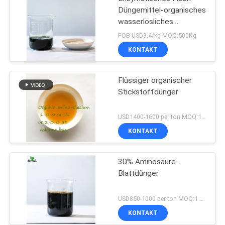
Düngemittel-organisches
wasserlösliches
Düngemittel-Gelb-Pulver
FOB USD3.4/kg MOQ:500Kg
pH 4-6
KONTAKT
Flüssiger organischer
Stickstoffdünger
USD1400-1600 per ton MOQ:1 metrische Tonne
KONTAKT
30% Aminosäure-
Blattdünger
USD850-1000 per ton MOQ:1 metrische Tonne
KONTAKT