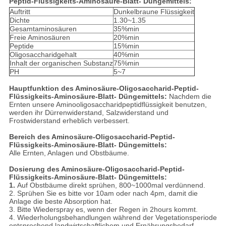
Peptid-Flüssigkeits-Aminosäure-Blatt- Düngemittels:
Auftritt
Dunkelbraune Flüssigkeit
Dichte
1.30~1.35
Gesamtaminosäuren
35%min
Freie Aminosäuren
20%min
Peptide
15%min
Oligosaccharidgehalt
40%min
Inhalt der organischen Substanz
75%min
PH
5~7
Hauptfunktion des Aminosäure-Oligosaccharid-Peptid-
Flüssigkeits-Aminosäure-Blatt- Düngemittels:
Nachdem die
Ernten unsere Aminooligosaccharidpeptidflüssigkeit benutzen,
werden ihr Dürrenwiderstand, Salzwiderstand und
Frostwiderstand erheblich verbessert.
Bereich des Aminosäure-Oligosaccharid-Peptid-
Flüssigkeits-Aminosäure-Blatt- Düngemittels:
Alle Ernten, Anlagen und Obstbäume.
Dosierung des Aminosäure-Oligosaccharid-Peptid-
Flüssigkeits-Aminosäure-Blatt- Düngemittels
:
1.
Auf Obstbäume direkt sprühen, 800~1000mal verdünnend.
2. Sprühen Sie es bitte vor 10am oder nach 4pm, damit die
Anlage die beste Absorption hat.
3. Bitte Wiederspray es, wenn der Regen in 2hours kommt.
4. Wiederholungsbehandlungen während der Vegetationsperiode
entsprechend landwirtschaftlichem und Ernährungsbedarf.