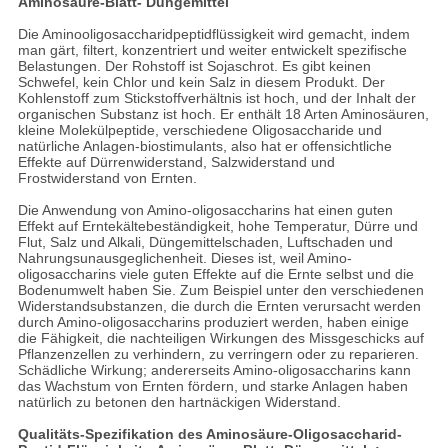
Aminosäure-Blatt- Düngemittel
Die Aminooligosaccharidpeptidflüssigkeit wird gemacht, indem
man gärt, filtert, konzentriert und weiter entwickelt spezifische
Belastungen. Der Rohstoff ist Sojaschrot. Es gibt keinen
Schwefel, kein Chlor und kein Salz in diesem Produkt. Der
Kohlenstoff zum Stickstoffverhältnis ist hoch, und der Inhalt der
organischen Substanz ist hoch. Er enthält 18 Arten Aminosäuren,
kleine Molekülpeptide, verschiedene Oligosaccharide und
natürliche Anlagen-biostimulants, also hat er offensichtliche
Effekte auf Dürrenwiderstand, Salzwiderstand und
Frostwiderstand von Ernten.
Die Anwendung von Amino-oligosaccharins hat einen guten
Effekt auf Erntekältebeständigkeit, hohe Temperatur, Dürre und
Flut, Salz und Alkali, Düngemittelschaden, Luftschaden und
Nahrungsunausgeglichenheit. Dieses ist, weil Amino-
oligosaccharins viele guten Effekte auf die Ernte selbst und die
Bodenumwelt haben Sie. Zum Beispiel unter den verschiedenen
Widerstandsubstanzen, die durch die Ernten verursacht werden
durch Amino-oligosaccharins produziert werden, haben einige
die Fähigkeit, die nachteiligen Wirkungen des Missgeschicks auf
Pflanzenzellen zu verhindern, zu verringern oder zu reparieren.
Schädliche Wirkung; andererseits Amino-oligosaccharins kann
das Wachstum von Ernten fördern, und starke Anlagen haben
natürlich zu betonen den hartnäckigen Widerstand.
Qualitäts-Spezifikation des Aminosäure-Oligosaccharid-