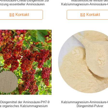
Aminosäure-Chelat-Düngemittel zur
Wasserlösliche Minute de
nzung essentieller Aminosäuren
Kalziummagnesium-Aminosäure-C
Düngemittels 35%
Kontakt
Kontakt
-Düngemittel der Aminosäure-PH7-9
Kalziummagnesium-Aminosäure-C
te organisches Kalziummagnesium
Düngemittel-Pulver