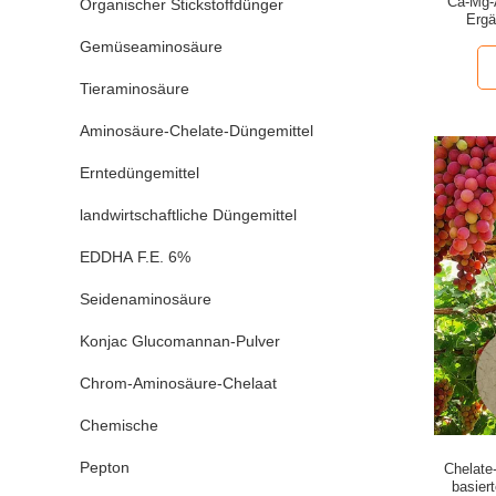
Ca-Mg-
Organischer Stickstoffdünger
Ergä
Gemüseaminosäure
Tieraminosäure
Aminosäure-Chelate-Düngemittel
Erntedüngemittel
landwirtschaftliche Düngemittel
EDDHA F.E. 6%
Seidenaminosäure
Konjac Glucomannan-Pulver
Chrom-Aminosäure-Chelaat
Chemische
Pepton
Chelate
basier