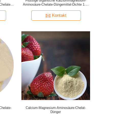
s
Flüssige organische Kalziummagnesium-
helate-
Aminosäure-Chelate-Düngemittel-Dichte 1.2-
1.22
Kontakt
helate-
Calcium-Magnesium-Aminosäure-Chelat-
Dünger