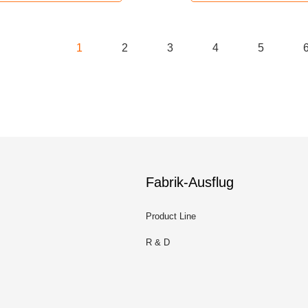
1
2
3
4
5
Fabrik-Ausflug
Product Line
R & D