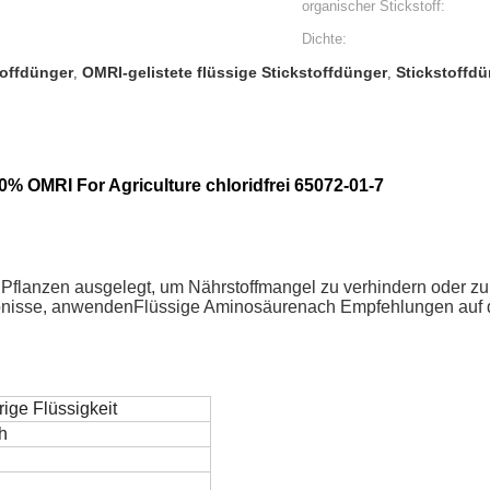
organischer Stickstoff:
Dichte:
toffdünger
OMRI-gelistete flüssige Stickstoffdünger
Stickstoffdü
,
,
0% OMRI For Agriculture chloridfrei 65072-01-7
f Pflanzen ausgelegt, um Nährstoffmangel zu verhindern oder z
bnisse, anwenden
Flüssige Aminosäure
nach Empfehlungen auf 
rige Flüssigkeit
h