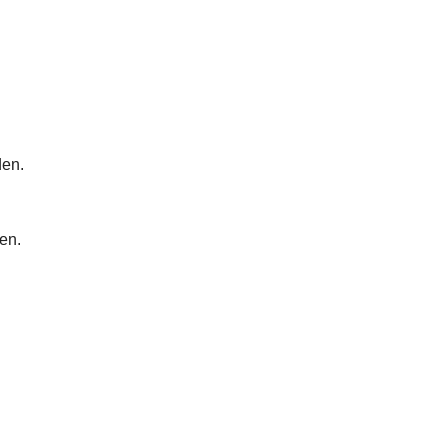
den.
en.