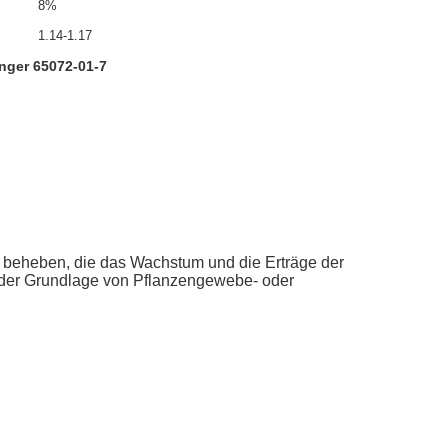
8%
1.14-1.17
nger 65072-01-7
u beheben, die das Wachstum und die Erträge der
der Grundlage von Pflanzengewebe- oder