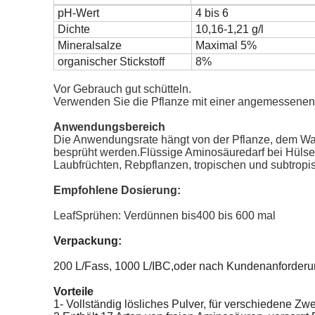
pH-Wert
4 bis 6
Dichte
10,16-1,21 g/l
Mineralsalze
Maximal 5%
organischer Stickstoff
8%
Vor Gebrauch gut schütteln.
Verwenden Sie die Pflanze mit einer angemessenen 
Anwendungsbereich
Die Anwendungsrate hängt von der Pflanze, dem Wac
besprüht werden.
Flüssige Aminosäure
darf bei Hüls
Laubfrüchten, Rebpflanzen, tropischen und subtrop
Empfohlene Dosierung:
Lea
f
Sprühen: Verdünnen bis
400 bis 6
00 mal
Verpackung:
200 L/Fass, 1000 L/IBC,
oder nach Kundenanforderu
Vorteile
1- Vollständig lösliches Pulver, für verschiedene Zw