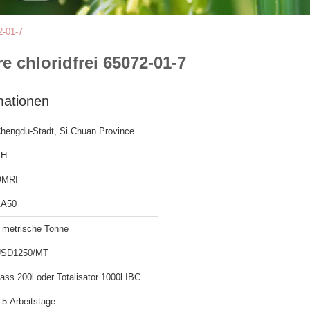
2-01-7
 chloridfrei 65072-01-7
mationen
hengdu-Stadt, Si Chuan Province
SH
OMRI
A50
 metrische Tonne
SD1250/MT
ass 200l oder Totalisator 1000l IBC
-5 Arbeitstage