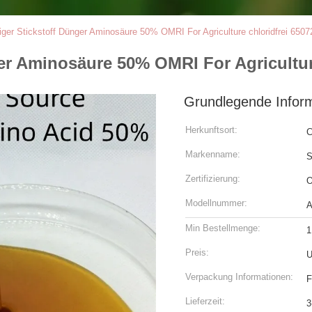
iger Stickstoff Dünger Aminosäure 50% OMRI For Agriculture chloridfrei 6507
ger Aminosäure 50% OMRI For Agriculture
Grundlegende Infor
Herkunftsort:
C
Markenname:
Zertifizierung:
Modellnummer:
A
Min Bestellmenge:
1
Preis:
U
Verpackung Informationen:
F
Lieferzeit:
3