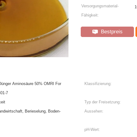
Versorgungsmaterial-
1
Fähigkeit:
Bestpreis
f Dünger Aminosäure 50% OMRI For
Klassifizierung:
-01-7
eit
Typ der Freisetzung:
andwirtschaft, Berieselung, Boden-
Aussehen:
pH-Wert: