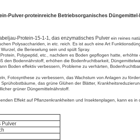
in-Pulver-proteinreiche Betriebsorganisches Düngemittel-
beljau-Protein-15-1-1, das enzymatisches Pulver
ein reines natü
schen Polysacchariden, in etc. reich. Es ist auch eine Art Funktionsdün
rzel, die Berieselung sein und spült Spray.
 Protein, Polypeptid, etc., nachdem es Boden gepflogen hatte, erhöhte
oß den Bodennährstoff, erhöhen die Bodenfruchtbarkeit, Düngemittelw
nn Boden effektiv verbessern, Probleme zu verhärten, Bodenfruchtbar
eln, Fotosynthese zu verbessern, das Wachstum von Anlagen zu förder
n. Sprühobstbäume, das grüne Glühen der Blätter, Krankheitsreduzierun
licher grüner Düngemittelnährstoff.
enden Effekt auf Pflanzenkrankheiten und Insektenplagen, kann es in
 Pulver
ch