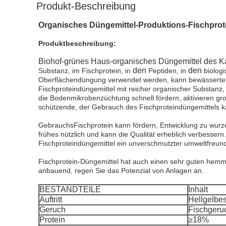
Produkt-Beschreibung
Organisches Düngemittel-Produktions-Fischprote
Produktbeschreibung:
Biohof-grünes Haus-organisches Düngemittel des Ka
den
den
Substanz, im Fischprotein, in
Peptiden, in
biologi
Oberflächendüngung verwendet werden, kann bewässerte Wu
Fischproteindüngemittel mit reicher organischer Substanz,
die Bodenmikrobenzüchtung schnell fördern, aktivieren gr
schützende, der Gebrauch des Fischproteindüngemittels ka
GebrauchsFischprotein kann fördern, Entwicklung zu wurz
frühes nützlich und kann die Qualität erheblich verbesser
Fischproteindüngemittel ein unverschmutzter umweltfreund
Fischprotein-Düngemittel hat auch einen sehr guten hemm
anbauend, regen Sie das Potenzial von Anlagen an.
BESTANDTEILE
Inhalt
Auftritt
Hellgelbes
Geruch
Fischgeru
Protein
≥18%