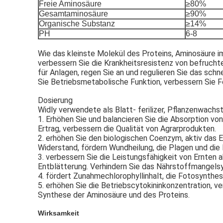
Freie Aminosäure
≥80%
Gesamtaminosäure
≥90%
Organische Substanz
≥14%
PH
6-8
Wie das kleinste Molekül des Proteins, Aminosäure im
verbessern Sie die Krankheitsresistenz von befrucht
für Anlagen, regen Sie an und regulieren Sie das sc
Sie Betriebsmetabolische Funktion, verbessern Sie 
Dosierung
Widly verwendete als Blatt- ferilizer, Pflanzenwach
1. 
Erhöhen Sie und balancieren Sie die Absorption vo
Ertrag, verbessern die Qualität von Agrarprodukten.
2. erhöhen Sie den biologischen Coenzym, aktiv das
Widerstand, fördern Wundheilung, die Plagen und die 
3. verbessern Sie die Leistungsfähigkeit von Ernten a
Entblätterung. Verhindern Sie das Nährstoffmangel
4. fördert Zunahmechlorophyllinhalt, die Fotosynthes
5. erhöhen Sie die Betriebscytokininkonzentration, 
Synthese der Aminosäure und des Proteins.
Wirksamkeit