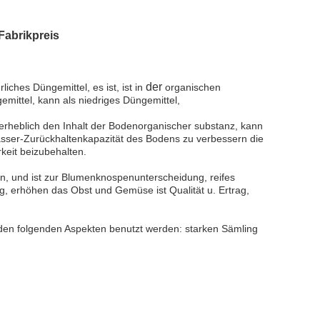
Fabrikpreis
der
rliches Düngemittel, es ist, ist in
organischen
gemittel, kann als niedriges Düngemittel,
 erheblich den Inhalt der Bodenorganischer substanz, kann
asser-Zurückhaltenkapazität des Bodens zu verbessern die
keit beizubehalten.
n, und ist zur Blumenknospenunterscheidung, reifes
g, erhöhen das Obst und Gemüse ist Qualität u. Ertrag,
 den folgenden Aspekten benutzt werden: starken Sämling