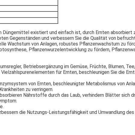
 Düngemittel existiert und einfach ist, durch Ernten absorbiert
eten Gegenständen und verbessern Sie die Qualität von befrucht
hnelle Wachstum von Anlagen, robustes Pflanzenwachstum zu förd
Fotosynthese, Pflanzenwurzelentwicklung zu fördern, Pflanzen
stumsregler, Betriebsergänzung im Gemüse, Früchte, Blumen, Tee
n Vielzahlspurenelementen für Ernten, beschleunigen Sie die Ern
 Enzymsystem von Ernten, beschleunigter Metabolismus von Anl
Krankheiten zu verringern.
bsorbieren Nährstoffe durch das Laub, verhindern Blätter sich dre
symptom.
e.
verbessern die Nutzungs-Leistungsfähigkeit und Umwandlung des