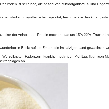
. Der Boden ist sehr lose, die Anzahl von Mikroorganismus- und Rege
lätter, starke fotosynthetische Kapazität, besonders in den Anfangsst
zucker der Anlage, das Protein machen, das um 15%-22%, Fruchthärte, 
n wunderbaren Effekt auf die Ernten, die im salzigen Land gewachsen w
er, Wurzelknoten-Fadenwurmkrankheit, pulvrigen Mehltau, flaumigen Meh
nsektenplagen ab.