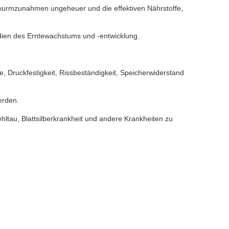
nwurmzunahmen ungeheuer und die effektiven Nährstoffe,
adien des Erntewachstums und -entwicklung.
Druckfestigkeit, Rissbeständigkeit, Speicherwiderstand
erden.
ltau, Blattsilberkrankheit und andere Krankheiten zu