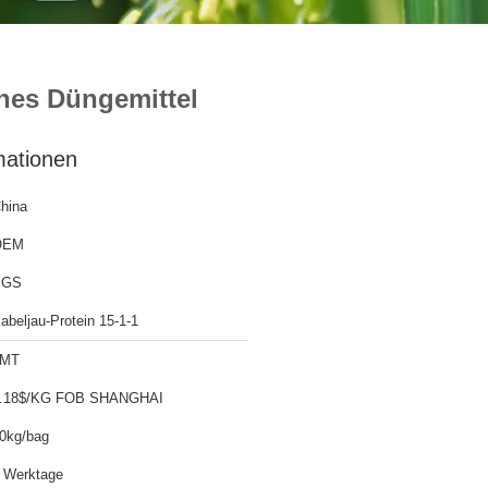
hes Düngemittel
mationen
hina
OEM
SGS
abeljau-Protein 15-1-1
1MT
3.18$/KG FOB SHANGHAI
0kg/bag
 Werktage