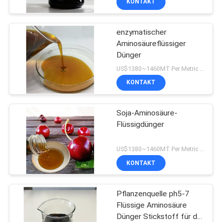
KONTAKT
stärkere Wurzelsysteme
enzymatischer
Aminosäureflüssiger
Dünger
US$1380~1460MT Per Metric Ton MOQ:Tonne 1Metric pro Versand
KONTAKT
Soja-Aminosäure-
Flüssigdünger
US$1380~1460MT Per Metric Ton MOQ:1200KG
KONTAKT
Pflanzenquelle ph5-7
Flüssige Aminosäure
Dünger Stickstoff für die