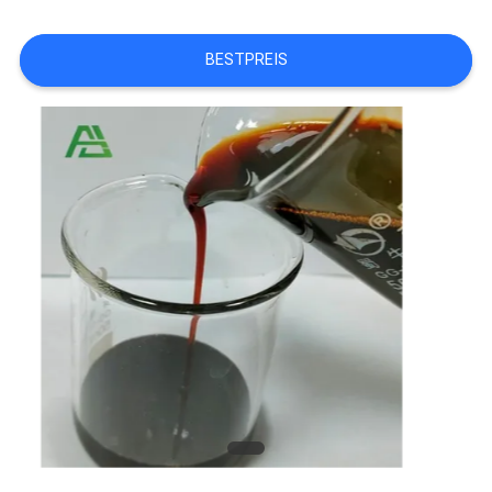
FORDERN
BESTPREIS
SIE EIN
ZITAT
SITEMAP
DATENSCHUTZRICHTLINIE