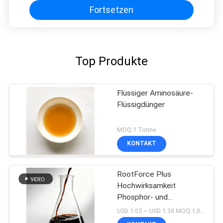
Fortsetzen
Top Produkte
Flüssiger Aminosäure-
Flüssigdünger
MOQ:1 Tonne
KONTAKT
RootForce Plus ️
Hochwirksamkeit
Phosphor- und
Kaliumlösungsmittel mit
USD 1.05 ~ USD 1.38 MOQ:1,000 LITER
Aminosäurechelaten für