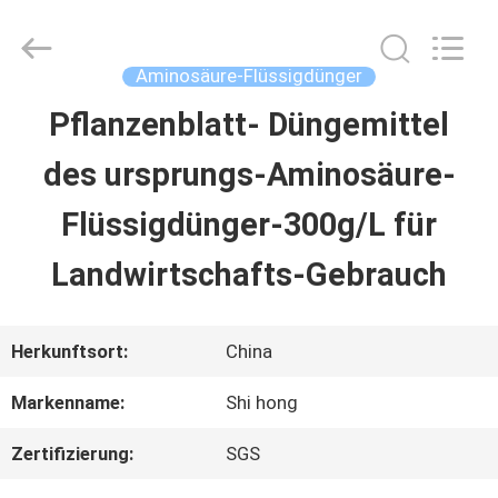
2026
Sichuan
Shihong
Technology
Aminosäure-Flüssigdünger
Co.,Ltd.
All
Pflanzenblatt- Düngemittel
HAUS
Rights
Reserved.
des ursprungs-Aminosäure-
PRODUKTE
Flüssigdünger-300g/L für
Landwirtschafts-Gebrauch
VIDEOS
Herkunftsort:
China
ÜBER
Markenname:
Shi hong
UNS
Zertifizierung:
SGS