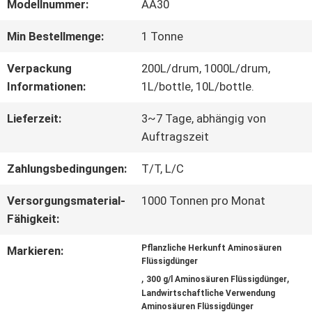
FABRIK-
Modellnummer:
AA30
AUSFLUG
Min Bestellmenge:
1 Tonne
Verpackung
200L/drum, 1000L/drum,
QUALITÄTSKONTROLLE
Informationen:
1L/bottle, 10L/bottle.
Lieferzeit:
3~7 Tage, abhängig von
TRETEN
Auftragszeit
SIE
Zahlungsbedingungen:
T/T, L/C
MIT
Versorgungsmaterial-
1000 Tonnen pro Monat
Fähigkeit:
UNS
Pflanzliche Herkunft Aminosäuren
Markieren:
IN
Flüssigdünger
,
,
300 g/l Aminosäuren Flüssigdünger
VERBINDUNG
Landwirtschaftliche Verwendung
Aminosäuren Flüssigdünger