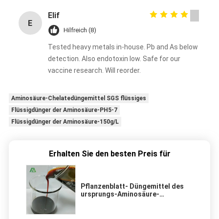
Elif
E
Hilfreich (8)
Tested heavy metals in-house. Pb and As below
detection. Also endotoxin low. Safe for our
vaccine research. Will reorder.
Aminosäure-Chelatedüngemittel SGS flüssiges
Flüssigdünger der Aminosäure-PH5-7
Flüssigdünger der Aminosäure-150g/L
Erhalten Sie den besten Preis für
Pflanzenblatt- Düngemittel des
ursprungs-Aminosäure-
Flüssigdünger-300g/L für
Landwirtschafts-Gebrauch