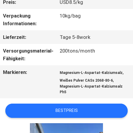
FABRIK-
Preis:
USD8.5/kg
AUSFLUG
Verpackung
10kg/bag
Informationen:
QUALITÄTSKONTROLLE
Lieferzeit:
Tage 5-8work
Versorgungsmaterial-
200tons/month
TRETEN
Fähigkeit:
SIE
Markieren:
,
Magnesium-L-Aspartat-Kalziumsalz
,
Weißes Pulver CASs 2068-80-6
MIT
Magnesium-L-Aspartat-Kalziumsalz
Ph5
UNS
BESTPREIS
IN
VERBINDUNG