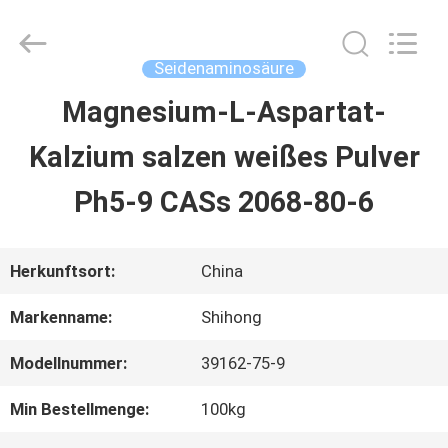
2026
Sichuan
Shihong
Technology
Seidenaminosäure
Co.,Ltd.
All
Magnesium-L-Aspartat-
HAUS
Rights
Reserved.
Kalzium salzen weißes Pulver
PRODUKTE
Ph5-9 CASs 2068-80-6
VIDEOS
Herkunftsort:
China
Markenname:
Shihong
ÜBER
Modellnummer:
39162-75-9
UNS
Min Bestellmenge:
100kg