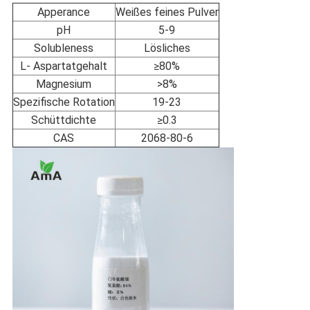
Apperance
Weißes feines Pulver
pH
5-9
Solubleness
Lösliches
L- Aspartatgehalt
≥80%
Magnesium
>8%
Spezifische Rotation
19-23
Schüttdichte
≥0.3
CAS
2068-80-6