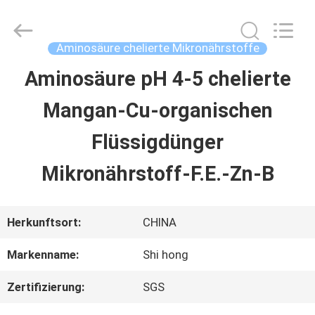
2026
Sichuan
Shihong
Technology
Aminosäure chelierte Mikronährstoffe
Co.,Ltd.
All
Aminosäure pH 4-5 chelierte
HAUS
Rights
Reserved.
Mangan-Cu-organischen
PRODUKTE
Flüssigdünger
Mikronährstoff-F.E.-Zn-B
VIDEOS
Herkunftsort:
CHINA
ÜBER
Markenname:
Shi hong
UNS
Zertifizierung:
SGS