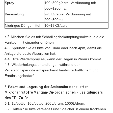
Spray
100~300g/acre, Verdünnung mit
800~1200mal.
Berieselung
2~3KG/acre, Verdünnung mit
200~300mal.
Niedriges Düngemittel
10~15KG/acre.
4.2.
Mischen Sie es mit Schädlingsbekämpfungsmitteln, die die
Funktion mit einander erhöhen
4.3. Sprühen Sie es bitte vor 10am oder nach 4pm, damit die
Anlage die beste Absorption hat.
4.4. Bitte Wiederspray es, wenn der Regen in 2hours kommt.
4.5. Wiederholungsbehandlungen während der
Vegetationsperiode entsprechend landwirtschaftlichem und
Ernährungsbedarf.
5.
Paket und Lagerung
der Aminosäure chelierten
Mikronährstoffe Mangan-Cu-organischen Flüssigdüngers
des F.E.-Zn-B
:
5.1.
1L/bottle, 10L/bottle, 200L/drum, 1000L/drum.
5.2. Halten Sie bitte versiegelt und Speicher in einem trockenen