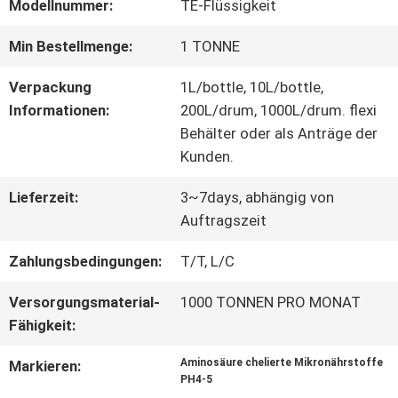
FABRIK-
Modellnummer:
TE-Flüssigkeit
AUSFLUG
Min Bestellmenge:
1 TONNE
Verpackung
1L/bottle, 10L/bottle,
QUALITÄTSKONTROLLE
Informationen:
200L/drum, 1000L/drum. flexi
Behälter oder als Anträge der
Kunden.
TRETEN
Lieferzeit:
3~7days, abhängig von
SIE
Auftragszeit
MIT
Zahlungsbedingungen:
T/T, L/C
UNS
Versorgungsmaterial-
1000 TONNEN PRO MONAT
Fähigkeit:
IN
Aminosäure chelierte Mikronährstoffe
Markieren:
VERBINDUNG
PH4-5