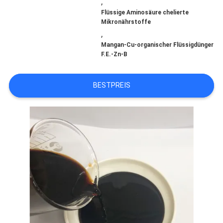
,
Flüssige Aminosäure chelierte
Mikronährstoffe
FORDERN
,
SIE EIN
Mangan-Cu-organischer Flüssigdünger
F.E.-Zn-B
ZITAT
BESTPREIS
SITEMAP
DATENSCHUTZRICHTLINIE