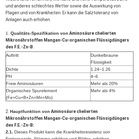
und anderes schlechtes Wetter sowie die Auswirkung von
Plagen und von Krankheiten. Er kann die Salztoleranz von
Anlagen auch erhöhen.
1.
Qualitäts-Spezifikation von
Aminosäure chelierten
Mikronährstoffen Mangan-Cu-organischen Flüssigdüngers
des F.E.-Zn-B
:
Auftritt
Dunkelbraune
Flüssigkeit
Dichte
1.24~1.26
PH
4~6
Freie Aminosäuren
Mehr als 20%
Organisches Spurelement
Mehr als 4%
(Fe+Cu+B+Zn+Mn+Mo)
2.
Hauptfunktion von
Aminosäure chelierten
Mikronährstoffen Mangan-Cu-organischen Flüssigdüngers
des F.E.-Zn-B
:
2.1.
Dieses Produkt kann die Krankheitsresistenz von
Erntewurzeln, Stämme erhöhen und Blätter, erhöhen