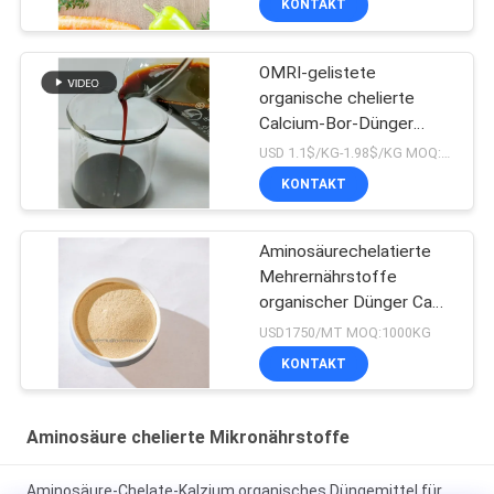
KONTAKT
OMRI-gelistete
organische chelierte
Calcium-Bor-Dünger
Ultra-hohe Absorption für
USD 1.1$/KG-1.98$/KG MOQ:1 MT
Premiumpflanzen
KONTAKT
Aminosäurechelatierte
Mehrernährstoffe
organischer Dünger Ca
Mg Fe Zn Mn Cu B Mo
USD1750/MT MOQ:1000KG
KONTAKT
Aminosäure chelierte Mikronährstoffe
Aminosäure-Chelate-Kalzium organisches Düngemittel für