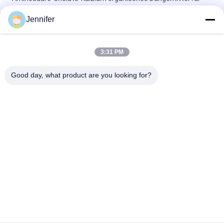
alle Ernten pulverisieren
Jennifer
Aminosäure-Chelat-Mangan-Dünger für die Landwirtschaft
fördert die Samenkeimung
3:31 PM
Aminosäure-Chelate-Spurenelemente 15% für schwere
Good day, what product are you looking for?
Element-Mangel-Ergänzung
Beliebte Kategorien
Alle
Aminosäure-Pulver-
Aminosäure-
Düngemittel
Flüssigdünger
Pepton
Kollagen-Peptid
Aminosäure 
Enzym-Aminosäure
Chelierte 